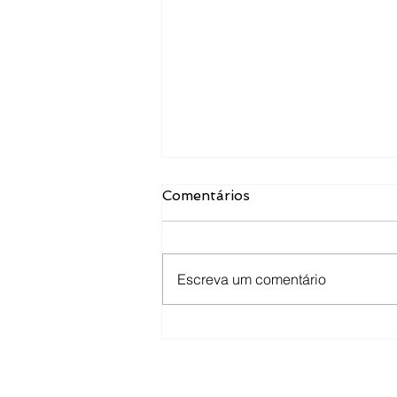
Comentários
Escreva um comentário
Um grandioso X
SIMPÓSIO
"CONSTITUIÇÃO,
CULTURA,
FURB - Fundação Universid