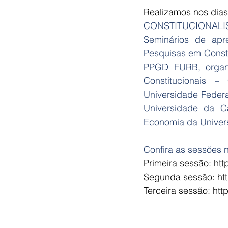
Realizamos nos dias
CONSTITUCIONALI
Seminários de apr
Pesquisas em Consti
PPGD FURB, organi
Constitucionais 
Universidade Feder
Universidade da Ca
Economia da Universi
Confira as sessões
Primeira sessão: h
Segunda sessão: h
Terceira sessão: h