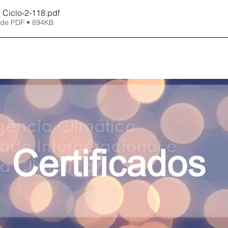
II Ciclo-2-118
.pdf
 de PDF • 894KB