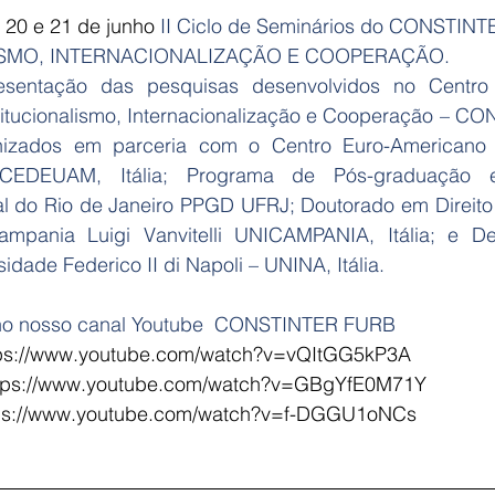
 20 e 21 de junho 
II Ciclo de Seminários do CONSTINT
SMO, INTERNACIONALIZAÇÃO E COOPERAÇÃO.
esentação das pesquisas desenvolvidos no Centro
tucionalismo, Internacionalização e Cooperação – CO
zados em parceria com o Centro Euro-Americano so
– CEDEUAM, Itália; Programa de Pós-graduação e
al do Rio de Janeiro PPGD UFRJ; Doutorado em Direit
mpania Luigi Vanvitelli UNICAMPANIA, Itália; e De
dade Federico II di Napoli – UNINA, Itália.
 no nosso canal Youtube  CONSTINTER FURB
ttps://www.youtube.com/watch?v=vQItGG5kP3A
ttps://www.youtube.com/watch?v=GBgYfE0M71Y
ttps://www.youtube.com/watch?v=f-DGGU1oNCs