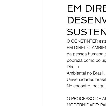
EM DIR
DESEN
SUSTE
O CONSTINTER est
EM DIREITO AMBIEN
da pessoa humana com
pobreza como poluiç
Direito 
Ambiental no Brasil
Universidades brasil
No encontro, pesqu
O PROCESSO DE A
MODERNIDADE: PA