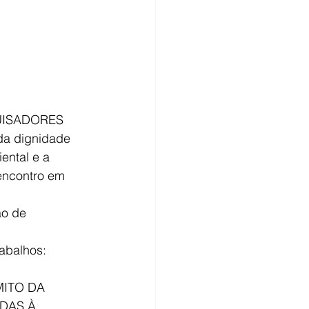
UISADORES 
 dignidade 
ental e a 
encontro em 
o de 
abalhos:
ITO DA 
DAS À 